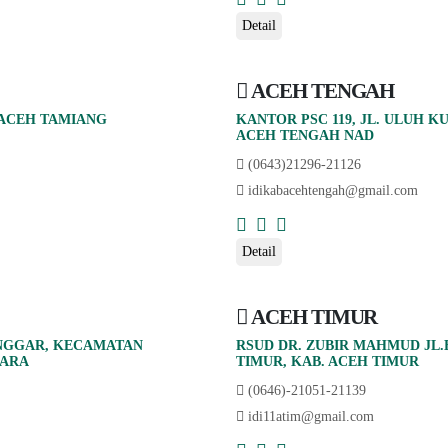
Detail
ACEH TENGAH
 ACEH TAMIANG
KANTOR PSC 119, JL. ULUH K
ACEH TENGAH NAD
(0643)21296-21126
idikabacehtengah@gmail.com
Detail
ACEH TIMUR
ANGGAR, KECAMATAN
RSUD DR. ZUBIR MAHMUD JL.
GARA
TIMUR, KAB. ACEH TIMUR
(0646)-21051-21139
idi11atim@gmail.com