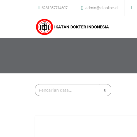
6281367714607
admin@idionline.id