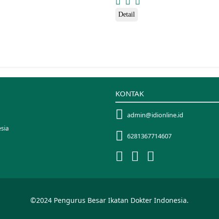
Detail
KONTAK
admin@idionline.id
sia
6281367714607
©2024 Pengurus Besar Ikatan Dokter Indonesia.