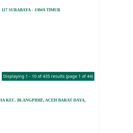
117 SURABAYA - JAWA TIMUR
Displaying 1 - 10 of 435 results (page 1 of 44)
HA KEC. BLANGPIDIE, ACEH BARAT DAYA,