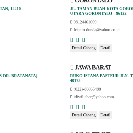
GORONTALO
AN, 12210
JL. TAMAN BUAH KOTA GORO
UTARA GORONTALO - 96122
08124461069
Irianto.dunda@yahoo.co.id
Detail Cabang
Detail
JAWA BARAT
S DR. BRATANATA)
RUKO ISTANA PASTEUR JLN. 
40175
(022)-86065488
idiwiljabar@yahoo.com
Detail Cabang
Detail