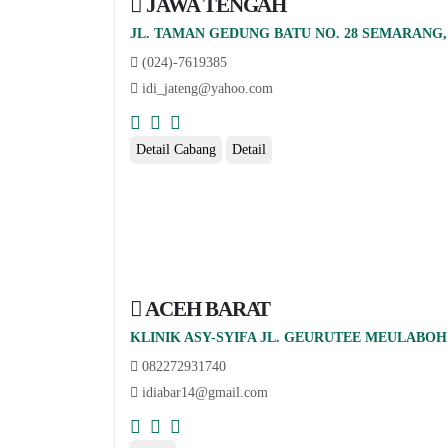
JAWA TENGAH
JL. TAMAN GEDUNG BATU NO. 28 SEMARANG, 
(024)-7619385
idi_jateng@yahoo.com
Detail Cabang
Detail
ACEH BARAT
KLINIK ASY-SYIFA JL. GEURUTEE MEULABOH
082272931740
idiabar14@gmail.com